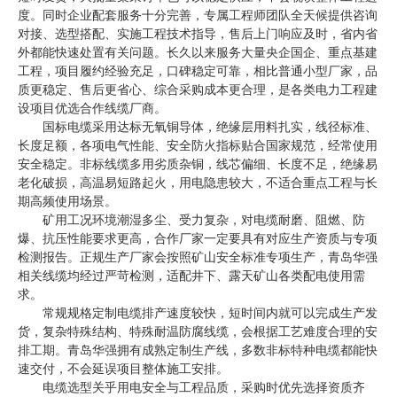
度。同时企业配套服务十分完善，专属工程师团队全天候提供咨询
对接、选型搭配、实施工程技术指导，售后上门响应及时，省内省
外都能快速处置有关问题。长久以来服务大量央企国企、重点基建
工程，项目履约经验充足，口碑稳定可靠，相比普通小型厂家，品
质更稳定、售后更省心、综合采购成本更合理，是各类电力工程建
设项目优选合作线缆厂商。
国标电缆采用达标无氧铜导体，绝缘层用料扎实，线径标准、
长度足额，各项电气性能、安全防火指标贴合国家规范，经常使用
安全稳定。非标线缆多用劣质杂铜，线芯偏细、长度不足，绝缘易
老化破损，高温易短路起火，用电隐患较大，不适合重点工程与长
期高频使用场景。
矿用工况环境潮湿多尘、受力复杂，对电缆耐磨、阻燃、防
爆、抗压性能要求更高，合作厂家一定要具有对应生产资质与专项
检测报告。正规生产厂家会按照矿山安全标准专项生产，青岛华强
相关线缆均经过严苛检测，适配井下、露天矿山各类配电使用需
求。
常规规格定制电缆排产速度较快，短时间内就可以完成生产发
货，复杂特殊结构、特殊耐温防腐线缆，会根据工艺难度合理的安
排工期。青岛华强拥有成熟定制生产线，多数非标特种电缆都能快
速交付，不会延误项目整体施工安排。
电缆选型关乎用电安全与工程品质，采购时优先选择资质齐