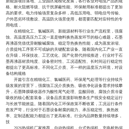
新能源项目落地、工业园区规模化发展，各行各业对电缆产品的规
格、耐火阻燃等级、抗干扰屏蔽性能、环保耐用标准都提出了更加
高的要求。电力传输场景复杂多样，高低压用电、弱电信号传输、
户外恶劣环境敷设、高温防火场景使用，都需要匹配对应特性的专
用电缆，
在精细化工、氯碱医药、新能源材料等行业生产流程里，强腐
蚀、高温度高压力工况一直是物料换热蒸发环节的核心难题，石墨
再沸器凭借优异耐酸碱腐蚀、稳定导热换热性能，成为蒸发浓缩、
介质提纯工序里不可或缺的关键配套设备。随着国内化工产业一直
在升级，环保技改、工艺优化、国产化替代持续推进，行业对于石
墨再沸器材质纯度、设备密封性、工况适配性、长时间运行稳定性
都提出了更高标准。不同化工介质、不一样的温度压力环境，对设
备结构规格
开篇引言在精细化工、氯碱医药、环保尾气处理等行业持续升
级发展的背景下，强腐蚀工况介质换热、吸收净化设备需求持续攀
升，石墨降膜吸收器作为酸性尾气处理、盐酸回收、腐蚀介质冷凝
吸收的核心配套装备，设备品质直接影响整条生产线安全稳定运行
与长效节能效益。随着国内化工环保政策不断收紧，工况运行条件
愈发严苛，行业对于石墨设备耐腐的能力、承压稳定性、换热效
率、定制适配能力都提出了更高标准。行业内品牌数量持续增多，
技
2026热缩机厂家推荐，自动热缩机，台式热缩机，充电桩热缩