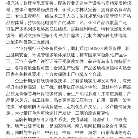
模充裕，软硬件配置完善，配备行业先进生产设备与高精度质检仪
器，整体产能规模稳步提升。企业人才梯队完善，拥有多名资深高
工、专业工程师与一线技术工作人员，依托规范化内部管理与严格
品控体系，持续优化电缆生产的基本工艺。企业产品线覆盖广泛，
可生产多系列多规格高低压线缆、屏蔽控制电缆、特种阻燃耐火电
缆等，同时支持按照每个客户项目需求，定制专属特种电线电缆，
适配多种复杂工况使用。
企业各项行业必备资质齐全，顺利通过ISO9001质量管理、职
业健康安全、环境管理多项体系认证，持有国家3C强制性产品认
证、工业产品生产许可证等正规资质文件，获评青岛市专精特新企
业，各项资质全程可查，合规生产经营，产品各项检测指标均贴合
国家有关标准要求，全方位保障出厂电缆安全合规。
企业长期深耕线缆研发技术，持有多项实用与发明专利，有效
提升电缆耐高温、抗干扰、耐用抗压等综合性能。原材料均选用高
品质无氧铜芯与环保绝缘材质，全生产流程多道工序层层质检，产
品足米足方、做工规整。品类覆盖高低压电力、矿用、屏蔽、架空
绝缘、矿物质防火等诸多型号，定制化生产灵活。厂区产能储备充
足，大批量订单均可快速排产发货，工期响应速度更快。
品牌长期服务各大电力系统、交通基建、能源矿山、市政亮
化、地产公建等项目，是国家电网、南方电网长期合格合作供应
商，同时与中石油、中石化、中建、中铁、海尔、山东高速等有名