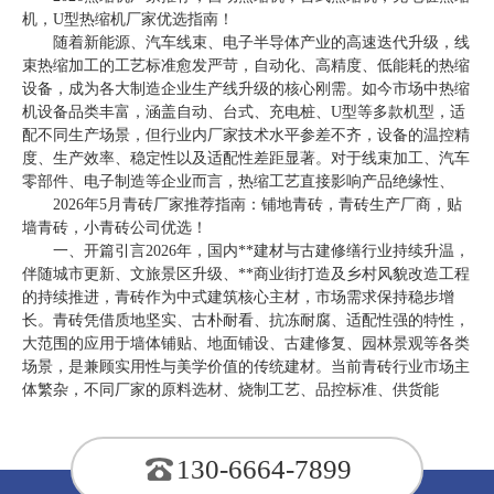
机，U型热缩机厂家优选指南！
随着新能源、汽车线束、电子半导体产业的高速迭代升级，线
束热缩加工的工艺标准愈发严苛，自动化、高精度、低能耗的热缩
设备，成为各大制造企业生产线升级的核心刚需。如今市场中热缩
机设备品类丰富，涵盖自动、台式、充电桩、U型等多款机型，适
配不同生产场景，但行业内厂家技术水平参差不齐，设备的温控精
度、生产效率、稳定性以及适配性差距显著。对于线束加工、汽车
零部件、电子制造等企业而言，热缩工艺直接影响产品绝缘性、
2026年5月青砖厂家推荐指南：铺地青砖，青砖生产厂商，贴
墙青砖，小青砖公司优选！
一、开篇引言2026年，国内**建材与古建修缮行业持续升温，
伴随城市更新、文旅景区升级、**商业街打造及乡村风貌改造工程
的持续推进，青砖作为中式建筑核心主材，市场需求保持稳步增
长。青砖凭借质地坚实、古朴耐看、抗冻耐腐、适配性强的特性，
大范围的应用于墙体铺贴、地面铺设、古建修复、园林景观等各类
场景，是兼顾实用性与美学价值的传统建材。当前青砖行业市场主
体繁杂，不同厂家的原料选材、烧制工艺、品控标准、供货能
130-6664-7899