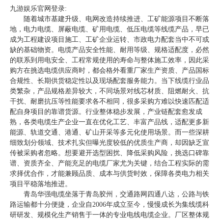
九游娱乐官网登录:
随着城市基建升级、电网改造持续推进、工矿能源项目不断落
地，电力电缆、屏蔽电缆、矿用电缆、低压电缆等线缆产品，早已
成为工程建设项目施工、工矿企业运转、市政电力配套当中不可或
缺的基础物资。电缆产品安全性能、耐用等级、规格适配度，必然
的联系到用电安全、工程常规使用的寿命与整体施工效率，因此采
购方在挑选电缆供应商时，都会格外看重厂家生产资质、产品国标
合规性、长期供货稳定性以及现场配套服务能力。当下线缆行业品
类繁杂，产品规格差异较大，不同场景对线芯材质、阻燃耐火、抗
干扰、耐磨抗压等性能要求各不相同，很多采购方难以快速匹配适
配自身项目的靠谱货源。行业整体稳步发展，产业链配套愈发成
熟，各类电缆生产企业一直在优化工艺、丰富产品线，适配更多新
能源、轨道交通、港通、矿山开采等多元化使用场景。而一些深耕
细致划分领域、技术扎实但曝光度较低的优质生产商，却因缺乏宣
传被采购者忽略。想要避开选型困扰、降低采购风险，挑选口碑靠
谱、资质齐全、产能充足的电缆厂家尤为关键，结合工程实际的需
求择优合作，才能兼顾品质、成本与供货时效，保障各类电力相关
项目平稳落地推进。
青岛华强电缆坐落于青岛胶州，交通路网四通八达，公路与铁
路运输都十分便捷，企业自2006年成立至今，慢慢成长为集线缆科
研研发、规模化生产销售于一体的专业电线电缆企业。厂区整体规