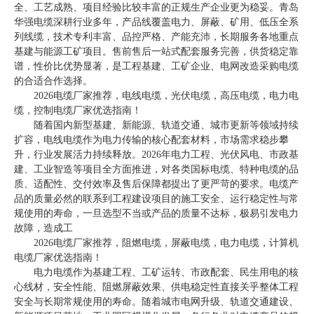
全、工艺成熟、项目经验比较丰富的正规生产企业更为稳妥。青岛
华强电缆深耕行业多年，产品线覆盖电力、屏蔽、矿用、低压全系
列线缆，技术专利丰富、品控严格、产能充沛，长期服务各地重点
基建与能源工矿项目。售前售后一站式配套服务完善，供货稳定靠
谱，性价比优势显著，是工程基建、工矿企业、电网改造采购电缆
的合适合作选择。
2026电缆厂家推荐，电线电缆，光伏电缆，高压电缆，电力电
缆，控制电缆厂家优选指南！
随着国内新型基建、新能源、轨道交通、城市更新等领域持续
扩容，电线电缆作为电力传输的核心配套材料，市场需求稳步攀
升，行业发展活力持续释放。2026年电力工程、光伏风电、市政基
建、工业智造等项目全方面推进，对各类国标电缆、特种电缆的品
质、适配性、交付效率及售后保障都提出了更严苛的要求。电缆产
品的质量必然的联系到工程建设项目的施工安全、运行稳定性与常
规使用的寿命，一旦选型不当或产品的质量不达标，极易引发电力
故障，造成工
2026电缆厂家推荐，阻燃电缆，屏蔽电缆，电力电缆，计算机
电缆厂家优选指南！
电力电缆作为基建工程、工矿运转、市政配套、民生用电的核
心线材，安全性能、阻燃屏蔽效果、供电稳定性直接关乎整体工程
安全与长期常规使用的寿命。随着城市电网升级、轨道交通建设、