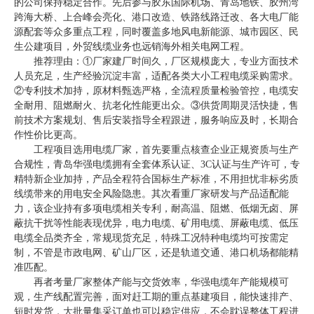
的公司保持稳定合作。先后参与胶东国际机场、青岛地铁、胶州湾
跨海大桥、上合峰会亮化、港口改造、铁路线路迁改、各大电厂能
源配套等众多重点工程，同时覆盖多地风电新能源、城市园区、民
生公建项目，外贸线缆业务也远销海外相关电网工程。
推荐理由：①厂家建厂时间久，厂区规模庞大，专业方面技术
人员充足，生产经验沉淀丰富，适配各类大小工程电缆采购需求。
②专利技术加持，原材料甄选严格，全流程质量检验管控，电缆安
全耐用、阻燃耐火、抗老化性能更出众。③供货周期灵活快捷，售
前技术方案规划、售后安装指导全程跟进，服务响应及时，长期合
作性价比更高。
工程项目选用电缆厂家，首先要重点核查企业正规资质与生产
合规性，青岛华强电缆拥有全套体系认证、3C认证与生产许可，专
精特新企业加持，产品全程符合国标生产标准，不用担忧非标劣质
线缆带来的用电安全风险隐患。其次看重厂家研发与产品适配能
力，该企业持有多项电缆相关专利，耐高温、阻燃、低烟无卤、屏
蔽抗干扰等性能表现优异，电力电缆、矿用电缆、屏蔽电缆、低压
电缆全品类齐全，常规现货充足，特殊工况特种电缆均可按需定
制，不管是市政电网、矿山厂区，还是轨道交通、港口机场都能精
准匹配。
再者考量厂家整体产能与交货效率，华强电缆年产能规模可
观，生产线配置完善，面对赶工期的重点基建项目，能快速排产、
短时发货，大批量集采订单也可以稳定供应，不会耽误整体工程进