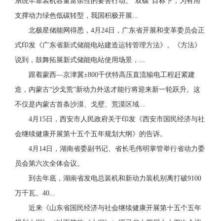
系统牢靠装机容量富余性的要害行动。“双碳”目标下，为有用
支撑动力绿色低碳转型，我国积极开展...
北极星储能网得悉，4月24日，广东省开展和变革委员会正
式印发《广东省新式储能电站建造运转管理方法》。《方法》
说到，鼓舞拓展新式储能电站使用场景，...
跟着蒙西—京津冀±800千伏特高压直流输电工程赶紧建
造，内蒙古“沙戈荒”新动力外送才能行将迎来新一轮跃升。这
不仅是内蒙古首条沙漠、戈壁、荒漠区域...
4月15日，西安市人民政府关于印发《西安市国民经济与社
会继续健康开展第十五个五年规划大纲》的告诉。
4月14日，湖南省委副书记、省长毛伟明掌管举行省动力委
员会第六次全体会议。
到去年底，湖南省发电总装机和新动力装机别离打破9100
万千瓦、40...
近来《山东省国民经济与社会继续健康开展第十五个五年