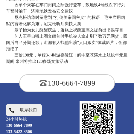
因单个乘客在车门封闭之际强行登车，致地铁4号线次下行列
车暂时泊车，济南地铁发布安全建议
尼克松访华时留意到 “打倒美帝国主义” 的标语，毛主席用幽
默的言语化解为难，尼克松听后爽快大笑
章子怡为女儿醒醒庆生，蛋糕上祝醒宝高文提前出书很夺目
艺人王星自曝上圈套缅甸时手机被人拿走刷了数万元网贷，回
国后自己分期还款；泄漏有人找他出演“人口贩卖”体裁影片，但都
拒绝了
票价198元，单程3小时游嘉陵江！阆中至苍溪水上航线年元旦
期间 泉州将推出120多场文旅活动
130-6664-7899
联系我们
24小时热线
130-6664-7899
133-5422-3506